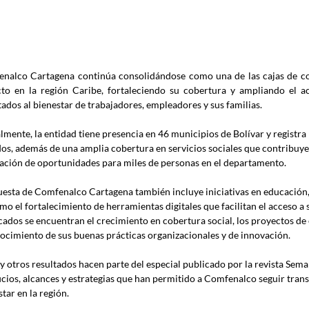
nalco Cartagena continúa consolidándose como una de las cajas de c
to en la región Caribe, fortaleciendo su cobertura y ampliando el ac
tados al bienestar de trabajadores, empleadores y sus familias. 
lmente, la entidad tiene presencia en 46 municipios de Bolívar y registr
ados, además de una amplia cobertura en servicios sociales que contribuyen 
ación de oportunidades para miles de personas en el departamento. 
uesta de Comfenalco Cartagena también incluye iniciativas en educación, 
mo el fortalecimiento de herramientas digitales que facilitan el acceso a s
cados se encuentran el crecimiento en cobertura social, los proyectos de 
ocimiento de sus buenas prácticas organizacionales y de innovación. 
 y otros resultados hacen parte del especial publicado por la revista Sema
icios, alcances y estrategias que han permitido a Comfenalco seguir tra
tar en la región.