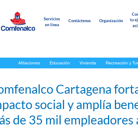
Con
Servicios
tu e
Contáctenos
Organización
en línea
as
Afiliaciones
Educación
Vivienda
Recreación y Tu
omfenalco Cartagena forta
pacto social y amplía bene
s de 35 mil empleadores a