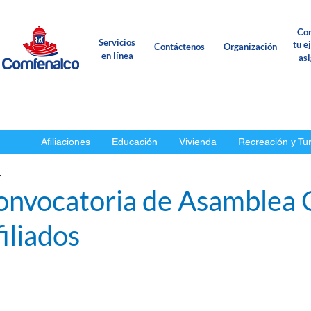
Con
Servicios
tu e
Contáctenos
Organización
en línea
as
Afiliaciones
Educación
Vivienda
Recreación y Tu
y
onvocatoria de Asamblea 
iliados