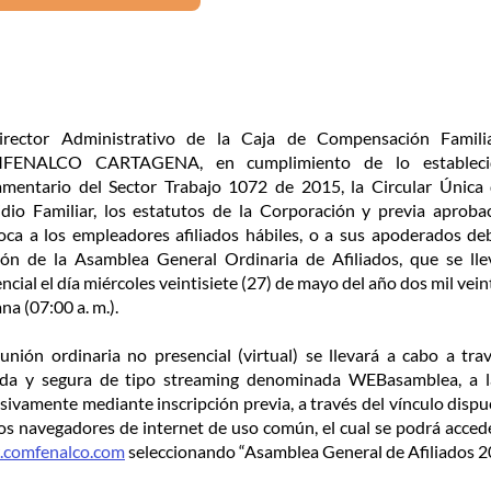
irector Administrativo de la Caja de Compensación Fami
ENALCO CARTAGENA, en cumplimiento de lo establecid
amentario del Sector Trabajo 1072 de 2015, la Circular Única d
dio Familiar, los estatutos de la Corporación y previa aprobac
ca a los empleadores afiliados hábiles, o a sus apoderados deb
ión de la Asamblea General Ordinaria de Afiliados, que se ll
ncial el día miércoles veintisiete (27) de mayo del año dos mil veintis
a (07:00 a. m.).
unión ordinaria no presencial (virtual) se llevará a cabo a tr
ada y segura de tipo streaming denominada WEBasamblea, a la
sivamente mediante inscripción previa, a través del vínculo dispue
comfenalco.com
seleccionando “Asamblea General de Afiliados 2