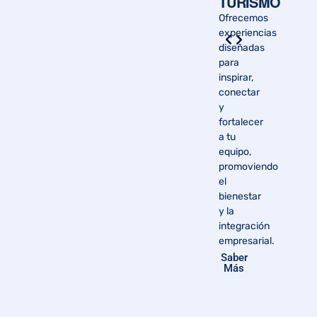
TURISMO
Te
acompañamos
Ofrecemos
y
experiencias
asesoramos
diseñadas
para
para
que
inspirar,
tus
conectar
trabajadores
y
accedan
fortalecer
a los
a tu
beneficios
equipo,
de
promoviendo
financiación
el
por
bienestar
libranza.
y la
integración
Saber
Más
empresarial.
Saber
Más