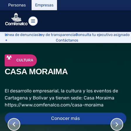
Personas
Empresas
Linea de denuncias
Ley de transparencia
Consulta tu ejecutivo asignado
Contáctanos
CULTURA
CASA MORAIMA
El desarrollo empresarial, la cultura y los eventos de
Cartagena y Bolívar ya tienen sede: Casa Moraima
https://www.comfenalco.com/casa-moraima
Conocer más
COMFENALCO RECIBE DOBLE RECONOCIMIENTO DE
C