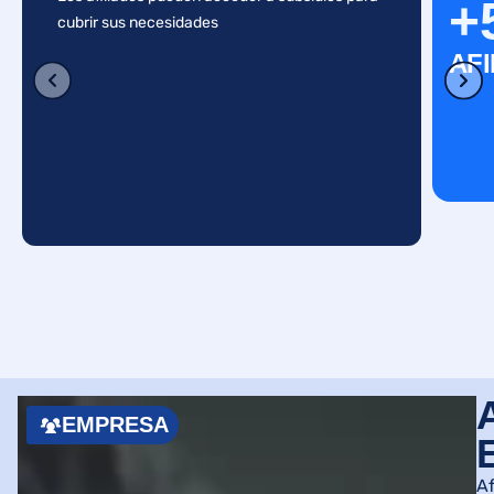
+
cubrir sus necesidades
AF
EMPRESA
Af