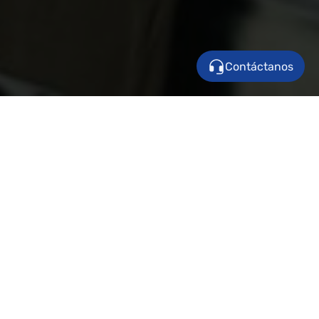
Contáctanos
Afiliación Trabajador
Afiliación Independiente
AFILIACIÓN
Afiliación Pensionados
TRABAJAD
Afiliación Servicio Doméstico
INTRO
Afiliación Grupo Familiar
Es importante
realizar el