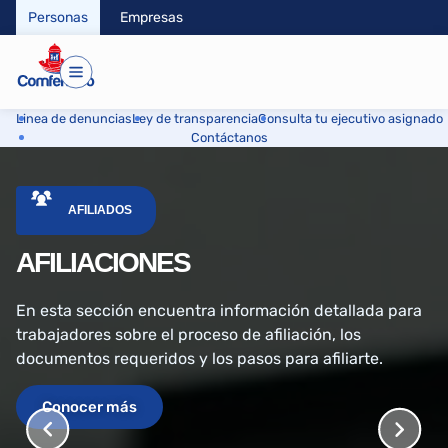
Personas
Empresas
Linea de denuncias
Ley de transparencia
Consulta tu ejecutivo asignado
Contáctanos
AFILIADOS
AFILIACIONES
En esta sección encuentra información detallada para
trabajadores sobre el proceso de afiliación, los
documentos requeridos y los pasos para afiliarte.
Conocer más
COMFENALCO FACILITA LA AFILIACIÓN DE
C