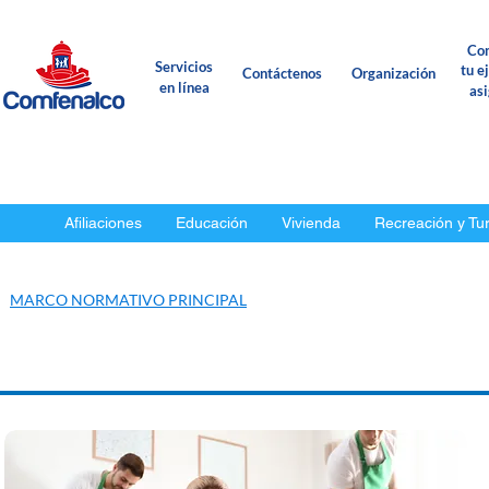
Con
Servicios
tu e
Contáctenos
Organización
en línea
as
Afiliaciones
Educación
Vivienda
Recreación y Tu
MARCO NORMATIVO PRINCIPAL
EMPRESAS
INDEPENDIENTE
P
▼