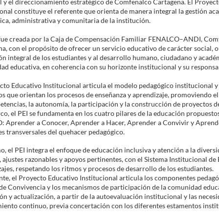
 y el direccionamiento estratégico de Comfenalco Cartagena. El Proyec
ional constituye el referente que orienta de manera integral la gestión ac
ca, administrativa y comunitaria de la institución.
fue creada por la Caja de Compensación Familiar FENALCO–ANDI, Com
a, con el propósito de ofrecer un servicio educativo de carácter social, o
n integral de los estudiantes y al desarrollo humano, ciudadano y acadé
d educativa, en coherencia con su horizonte institucional y su responsa
cto Educativo Institucional articula el modelo pedagógico institucional y 
os que orientan los procesos de enseñanza y aprendizaje, promoviendo el
tencias, la autonomía, la participación y la construcción de proyectos de
co, el PEI se fundamenta en los cuatro pilares de la educación propuestos
 Aprender a Conocer, Aprender a Hacer, Aprender a Convivir y Aprende
s transversales del quehacer pedagógico.
, el PEI integra el enfoque de educación inclusiva y atención a la diver
s, ajustes razonables y apoyos pertinentes, con el Sistema Institucional de 
ajes, respetando los ritmos y procesos de desarrollo de los estudiantes.
te, el Proyecto Educativo Institucional articula los componentes pedagó
e Convivencia y los mecanismos de participación de la comunidad educa
ón y actualización, a partir de la autoevaluación institucional y las nece
ento continuo, previa concertación con los diferentes estamentos insti