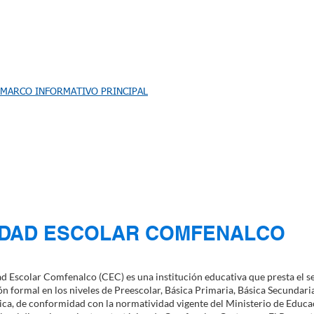
MARCO INFORMATIVO PRINCIPAL
CEDESARROLLO -
CIUDAD ESCOLAR
▼
EDUCACIÓN PARA EL
COMFENALCO
TRABAJO
UDAD ESCOLAR COMFENALCO
d Escolar Comfenalco (CEC) es una institución educativa que presta el se
n formal en los niveles de Preescolar, Básica Primaria, Básica Secundari
a, de conformidad con la normatividad vigente del Ministerio de Educa