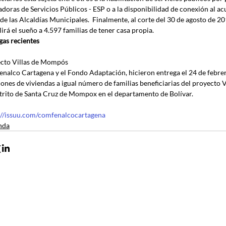
adoras de Servicios Públicos - ESP o a la disponibilidad de conexión al ac
 de las Alcaldías Municipales.  Finalmente, al corte del 30 de agosto de
irá el sueño a 4.597 familias de tener casa propia.
gas recientes
cto Villas de Mompós
nalco Cartagena y el Fondo Adaptación, hicieron entrega el 24 de febrer
iones de viviendas a igual número de familias beneficiarias del proyecto
strito de Santa Cruz de Mompox en el departamento de Bolívar. 
://issuu.com/comfenalcocartagena
nda
Contacto