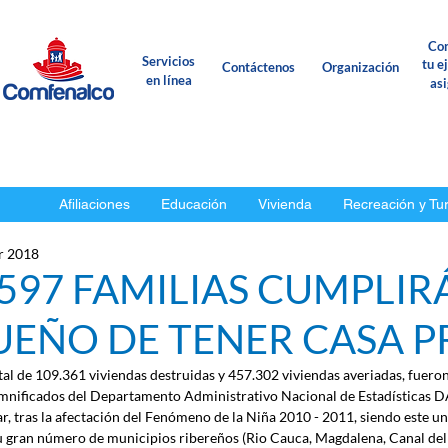
Con
Servicios
tu e
Contáctenos
Organización
en línea
as
Afiliaciones
Educación
Vivienda
Recreación y Tu
r 2018
.597 FAMILIAS CUMPLIR
UEÑO DE TENER CASA P
tal de 109.361 viviendas destruidas y 457.302 viviendas averiadas, fueron 
mnificados del Departamento Administrativo Nacional de Estadísticas D
ar, tras la afectación del Fenómeno de la Niña 2010 - 2011, siendo este un
u gran número de municipios ribereños (Rio Cauca, Magdalena, Canal del