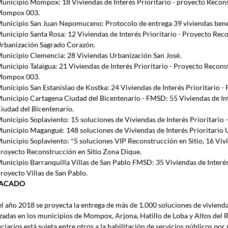
unicipio Mompox: 18 Viviendas de Interés Prioritario - proyecto Recons
ompox 003.
unicipio San Juan Nepomuceno: Protocolo de entrega 39 viviendas benef
unicipio Santa Rosa: 12 Viviendas de Interés Prioritario - Proyecto Reco
rbanización Sagrado Corazón.
unicipio Clemencia: 28 Viviendas Urbanización San José.
unicipio Talaigua: 21 Viviendas de Interés Prioritario - Proyecto Recons
ompox 003. 
unicipio San Estanislao de Kostka: 24 Viviendas de Interés Prioritario 
unicipio Cartagena Ciudad del Bicentenario - FMSD: 55 Viviendas de Inte
iudad del Bicentenario.
unicipio Soplaviento: 15 soluciones de Viviendas de Interés Prioritario -
unicipio Magangué: 148 soluciones de Viviendas de Interés Prioritario Ur
unicipio Soplaviento: *5 soluciones VIP Reconstrucción en Sitio, 16 Vivie
royecto Reconstrucción en Sitio Zona Dique.
unicipio Barranquilla Villas de San Pablo FMSD: 35 Viviendas de Interés 
royecto Villas de San Pablo.
TACADO
el año 2018 se proyecta la entrega de más de 1.000 soluciones de vivienda
izadas en los municipios de Mompox, Arjona, Hatillo de Loba y Altos del Ro
ciarios está sujeta entre otros a la habilitación de servicios públicos por