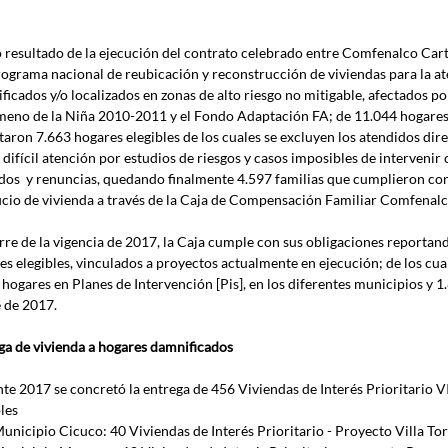
resultado de la ejecución del contrato celebrado entre Comfenalco Ca
rograma nacional de reubicación y reconstrucción de viviendas para la at
ficados y/o localizados en zonas de alto riesgo no mitigable, afectados po
eno de la Niña 2010-2011 y el Fondo Adaptación FA; de 11.044 hogares el
taron 7.663 hogares elegibles de los cuales se excluyen los atendidos dir
e difícil atención por estudios de riesgos y casos imposibles de intervenir
dos  y renuncias, quedando finalmente 4.597 familias que cumplieron con 
icio de vivienda a través de la Caja de Compensación Familiar Comfenalc
erre de la vigencia de 2017, la Caja cumple con sus obligaciones reportando
es elegibles, vinculados a proyectos actualmente en ejecución; de los cual
 hogares en Planes de Intervención [Pis], en los diferentes municipios y 1
e de 2017.
ga de vivienda a hogares damnificados
te 2017 se concretó la entrega de 456 Viviendas de Interés Prioritario VI
les
unicipio Cicuco: 40 Viviendas de Interés Prioritario - Proyecto Villa Tor