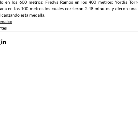
o en los 600 metros; Fredys Ramos en los 400 metros; Yordis Torre
ana en los 100 metros los cuales corrieron 2.48 minutos y dieron una
alcanzando esta medalla.
enalco
rtes
Contacto
•
Guía de 
Envía tus derechos de peticiones y
notificaciones judiciales
Afiliació
•
notificacionesjudiciales@comfenalco.com
Pago de 
•
Zaragocilla Diag. 30 No. 50 - 187.
Oficina V
•
Canales de atención
Subsidio
•