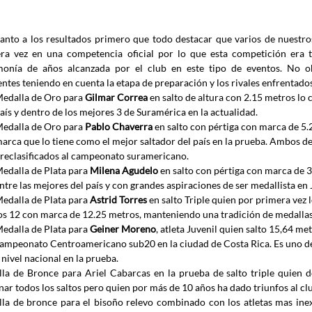
anto a los resultados primero que todo destacar que varios de nuestros
ra vez en una competencia oficial por lo que esta competición era 
onía de años alcanzada por el club en este tipo de eventos. No obs
entes teniendo en cuenta la etapa de preparación y los rivales enfrentados
edalla de Oro para 
Gilmar Correa
 en salto de altura con 2.15 metros lo 
aís y dentro de los mejores 3 de Suramérica en la actualidad.
edalla de Oro para 
Pablo Chaverra
 en salto con pértiga con marca de 5.
arca que lo tiene como el mejor saltador del país en la prueba. Ambos de
reclasificados al campeonato suramericano.
edalla de Plata para 
Milena Agudelo
 en salto con pértiga con marca de 3
ntre las mejores del país y con grandes aspiraciones de ser medallista en
edalla de Plata para 
Astrid Torres
 en salto Triple quien por primera vez 
os 12 con marca de 12.25 metros, manteniendo una tradición de medallas
edalla de Plata para 
Geiner Moreno
, atleta Juvenil quien salto 15,64 met
ampeonato Centroamericano sub20 en la ciudad de Costa Rica. Es uno de
 nivel nacional en la prueba.
la de Bronce para Ariel Cabarcas en la prueba de salto triple quien 
nar todos los saltos pero quien por más de 10 años ha dado triunfos al 
la de bronce para el bisoño relevo combinado con los atletas mas inex