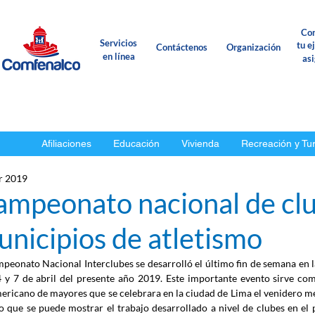
Con
Servicios
tu e
Contáctenos
Organización
en línea
as
Afiliaciones
Educación
Vivienda
Recreación y Tu
r 2019
ampeonato nacional de clu
nicipios de atletismo
mpeonato Nacional Interclubes se desarrolló el último fin de semana en la
4 y 7 de abril del presente año 2019. Este importante evento sirve com
ericano de mayores que se celebrara en la ciudad de Lima el venidero me
o que se puede mostrar el trabajo desarrollado a nivel de clubes en el p