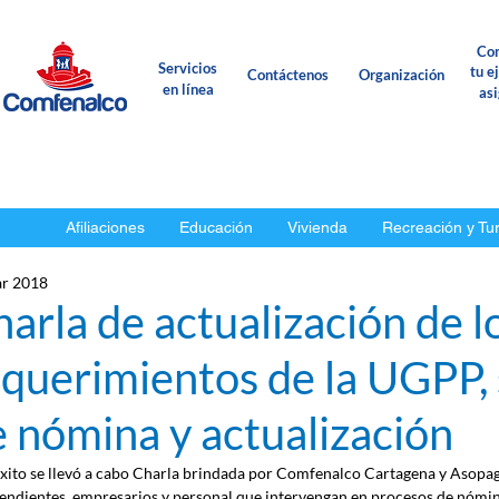
Con
Servicios
tu e
Contáctenos
Organización
en línea
as
Afiliaciones
Educación
Vivienda
Recreación y Tu
r 2018
arla de actualización de l
querimientos de la UGPP,
 nómina y actualización
xito se llevó a cabo Charla brindada por Comfenalco Cartagena y Asopag
endientes, empresarios y personal que intervengan en procesos de nómina