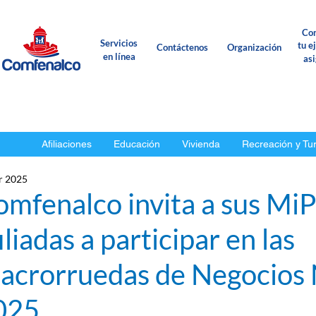
Con
Servicios
tu e
Contáctenos
Organización
en línea
as
Afiliaciones
Educación
Vivienda
Recreación y Tu
r 2025
omfenalco invita a sus Mi
iliadas a participar en las
acrorruedas de Negocios 
025