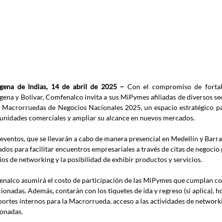
gena de Indias, 14 de abril de 2025 –
 Con el compromiso de fortale
gena y Bolívar, Comfenalco invita a sus MiPymes afiliadas de diversos se
s Macrorruedas de Negocios Nacionales 2025, un espacio estratégico pa
unidades comerciales y ampliar su alcance en nuevos mercados.
 eventos, que se llevarán a cabo de manera presencial en Medellín y Barran
ados para facilitar encuentros empresariales a través de citas de negocio
ios de networking y la posibilidad de exhibir productos y servicios.
nalco asumirá el costo de participación de las MiPymes que cumplan con 
ionadas. Además, contarán con los tiquetes de ida y regreso (si aplica), hos
portes internos para la Macrorrueda, acceso a las actividades de networki
ionadas.