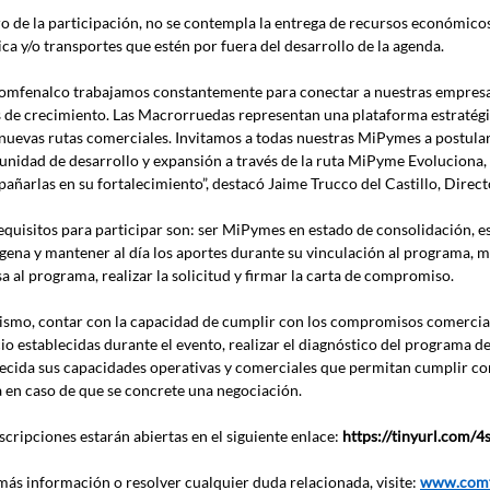
o de la participación, no se contempla la entrega de recursos económicos 
ica y/o transportes que estén por fuera del desarrollo de la agenda.
omfenalco trabajamos constantemente para conectar a nuestras empresas
s de crecimiento. Las Macrorruedas representan una plataforma estratégica
 nuevas rutas comerciales. Invitamos a todas nuestras MiPymes a postular
unidad de desarrollo y expansión a través de la ruta MiPyme Evoluciona,
añarlas en su fortalecimiento”, destacó Jaime Trucco del Castillo, Dire
equisitos para participar son: ser MiPymes en estado de consolidación, es
gena y mantener al día los aportes durante su vinculación al programa, m
sa al programa, realizar la solicitud y firmar la carta de compromiso.
ismo, contar con la capacidad de cumplir con los compromisos comerciale
io establecidas durante el evento, realizar el diagnóstico del programa 
lecida sus capacidades operativas y comerciales que permitan cumplir co
a en caso de que se concrete una negociación.
scripciones estarán abiertas en el siguiente enlace: 
https://tinyurl.com/
más información o resolver cualquier duda relacionada, visite: 
www.comf