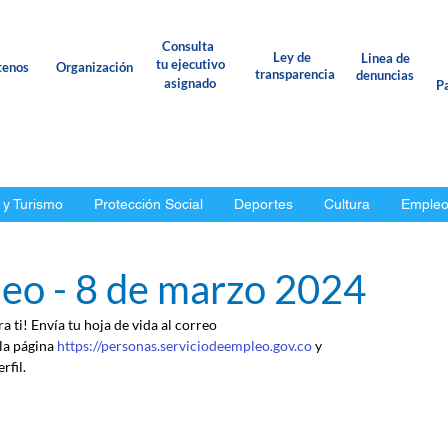
Consulta
Ley de
Linea de
tu ejecutivo
tenos
Organización
transparencia
denuncias
asignado
Pa
 y Turismo
Protección Social
Deportes
Cultura
Emple
eo - 8 de marzo 2024
 ti! Envía tu hoja de vida al correo 
 la página 
https://personas.serviciodeempleo.gov.co
 y 
rfil.