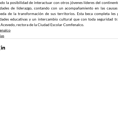
ndo la posibilidad de interactuar con otros jóvenes líderes del continent
idades de liderazgo, contando con un acompañamiento en las causas s
eda de la transformación de sus territorios. Esta beca completa les pe
idades educativas y un intercambio cultural que con toda seguridad tra
 Acevedo, rectora de la Ciudad Escolar Comfenalco.
enalco
ias
Contacto
•
Guía de 
Envía tus derechos de peticiones y
notificaciones judiciales
Afiliació
•
notificacionesjudiciales@comfenalco.com
Pago de 
•
Zaragocilla Diag. 30 No. 50 - 187.