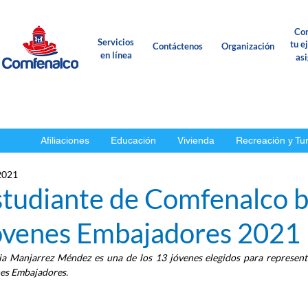
Con
Servicios
tu e
Contáctenos
Organización
en línea
as
Afiliaciones
Educación
Vivienda
Recreación y Tu
 2021
studiante de Comfenalco 
óvenes Embajadores 2021
ia Manjarrez Méndez es una de los 13 jóvenes elegidos para represent
es Embajadores.