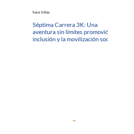
hace 3 días
Séptima Carrera 3K: Una
aventura sin límites promovió la
inclusión y la movilización social
en Cartagena
io
ratamiento de Datos (PTD)
ComfeWeb
 Capacitaciones y Consultorías
 (Desarrollo Empresarial)
ón
Cedesarrollo