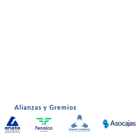
Subsidio
•
Entrevista C
•
Certificado Tributario
•
Política de u
•
Derechos y Deberes del Afiliado
•
Edictos - Em
•
parafiscales
Alianzas y Gremios