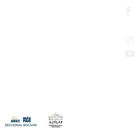
edesarrollo
so de los servicios
presas con mora en aportes