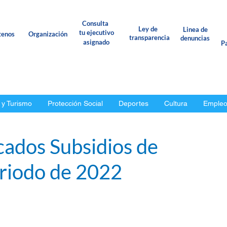
Consulta
Ley de
Linea de
tu ejecutivo
tenos
Organización
transparencia
denuncias
asignado
Pa
 y Turismo
Protección Social
Deportes
Cultura
Emple
cados Subsidios de
eriodo de 2022