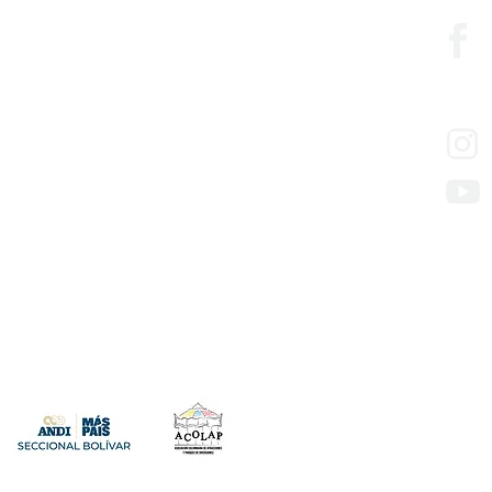
edesarrollo
so de los servicios
presas con mora en aportes