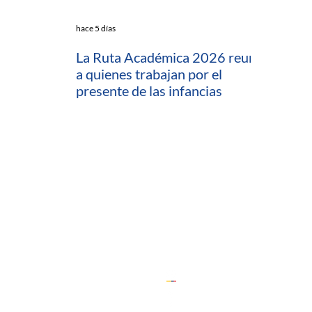
hace 5 días
La Ruta Académica 2026 reunió
a quienes trabajan por el
presente de las infancias
io
ratamiento de Datos (PTD)
ComfeWeb
 Capacitaciones y Consultorías
 (Desarrollo Empresarial)
ón
Cedesarrollo