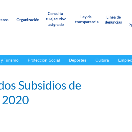
Consulta
Ley de
Linea de
tu ejecutivo
tenos
Organización
transparencia
denuncias
asignado
Pa
 y Turismo
Protección Social
Deportes
Cultura
Emple
dos Subsidios de
o 2020