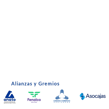
Subsidio
•
Entrevista C
•
Certificado Tributario
•
Política de u
•
Derechos y Deberes del Afiliado
•
Edictos - Em
•
parafiscales
Alianzas y Gremios