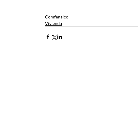
Comfenalco
Vivienda
Contacto
Envía tus derechos de peticiones y
notificaciones judiciales
notificacionesjudiciales@comfena
Zaragocilla Diag. 30 No. 50 - 187.