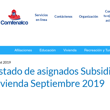
Con
Servicios
tu e
Contáctenos
Organización
en línea
as
Afiliaciones
Educación
Vivienda
Recreación y Tu
pt 2019
stado de asignados Subsid
ivienda Septiembre 2019