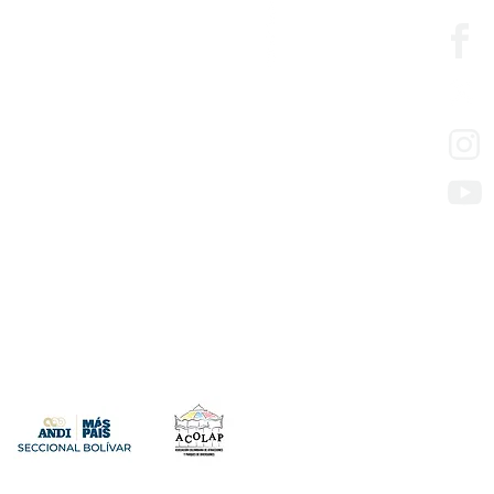
edesarrollo
so de los servicios
presas con mora en aportes