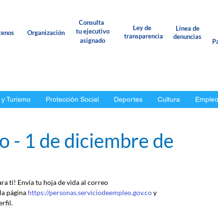
Consulta
Ley de
Linea de
tu ejecutivo
tenos
Organización
transparencia
denuncias
asignado
Pa
 y Turismo
Protección Social
Deportes
Cultura
Emple
o - 1 de diciembre de
a ti! Envía tu hoja de vida al correo 
a página 
https://personas.serviciodeempleo.gov.co
 y 
rfil.