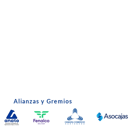
Subsidio
•
Entrevista C
•
Certificado Tributario
•
Política de u
•
Derechos y Deberes del Afiliado
•
Edictos - Em
•
parafiscales
Alianzas y Gremios