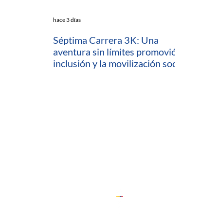
hace 3 días
Séptima Carrera 3K: Una
aventura sin límites promovió la
inclusión y la movilización social
en Cartagena
io
ratamiento de Datos (PTD)
ComfeWeb
 Capacitaciones y Consultorías
 (Desarrollo Empresarial)
ón
Cedesarrollo