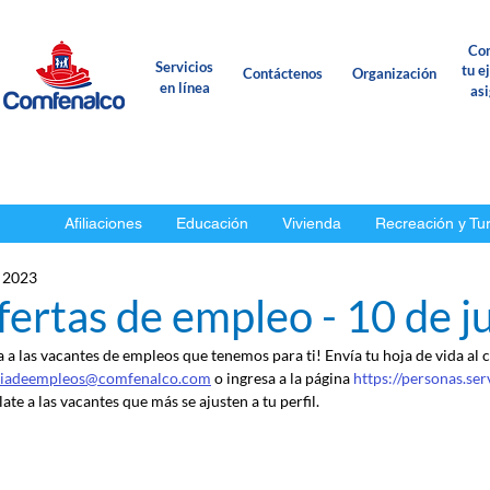
Con
Servicios
tu e
Contáctenos
Organización
en línea
as
Afiliaciones
Educación
Vivienda
Recreación y Tu
l 2023
ertas de empleo - 10 de j
a a las vacantes de empleos que tenemos para ti! Envía tu hoja de vida al 
ciadeempleos@comfenalco.com
 o ingresa a la página 
https://personas.se
ate a las vacantes que más se ajusten a tu perfil.