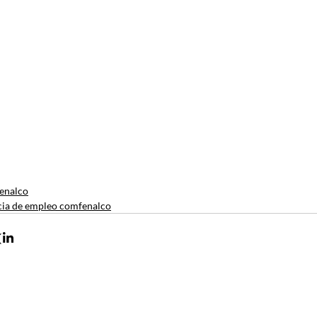
enalco
ia de empleo comfenalco