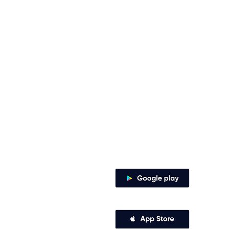
Contacto
Envía tus derechos de peticiones y
notificaciones judiciales
notificacionesjudiciales@comfena
Zaragocilla Diag. 30 No. 50 - 187.
Canales de atención
Descarga nuestra app