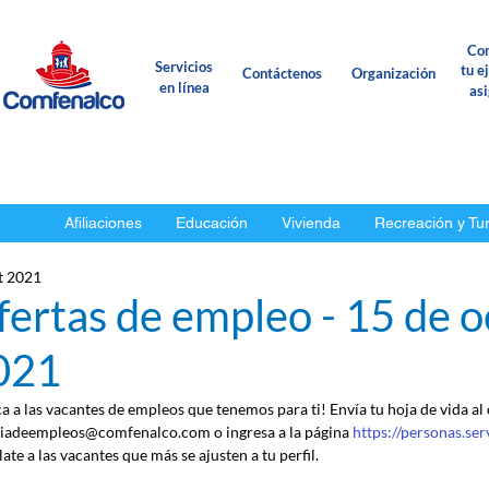
Con
Servicios
tu e
Contáctenos
Organización
en línea
as
Afiliaciones
Educación
Vivienda
Recreación y Tu
t 2021
ertas de empleo - 15 de o
021
ca a las vacantes de empleos que tenemos para ti! Envía tu hoja de vida al
iadeempleos@comfenalco.com o ingresa a la página 
https://personas.se
ate a las vacantes que más se ajusten a tu perfil.