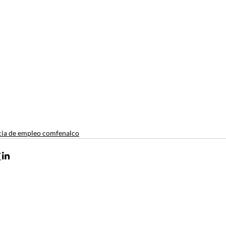
ia de empleo comfenalco
Contacto