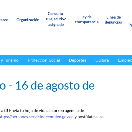
Consulta
Ley de
Linea de
tu ejecutivo
tenos
Organización
transparencia
denuncias
asignado
Pa
 y Turismo
Protección Social
Deportes
Cultura
Emple
o - 16 de agosto de
 ti! Envía tu hoja de vida al correo agencia de 
https://personas.serviciodeempleo.gov.co
 y postúlate a las 