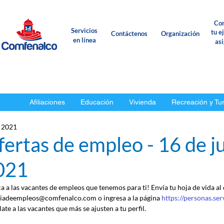
Con
Servicios
tu e
Contáctenos
Organización
en línea
as
Afiliaciones
Educación
Vivienda
Recreación y Tu
l 2021
ertas de empleo - 16 de ju
021
ca a las vacantes de empleos que tenemos para ti! Envía tu hoja de vida al
iadeempleos@comfenalco.com o ingresa a la página 
https://personas.se
ate a las vacantes que más se ajusten a tu perfil.