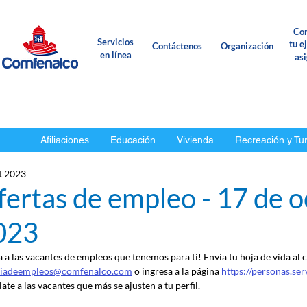
Con
Servicios
tu e
Contáctenos
Organización
en línea
as
Afiliaciones
Educación
Vivienda
Recreación y Tu
t 2023
ertas de empleo - 17 de 
023
a a las vacantes de empleos que tenemos para ti! Envía tu hoja de vida al 
ciadeempleos@comfenalco.com
 o ingresa a la página 
https://personas.se
ate a las vacantes que más se ajusten a tu perfil.