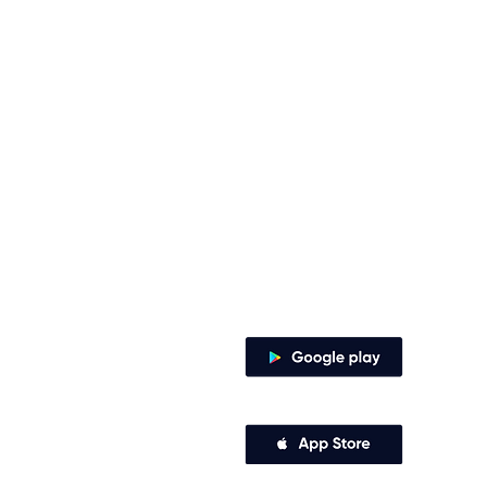
Contacto
Envía tus derechos de peticiones y
notificaciones judiciales
notificacionesjudiciales@comfena
Zaragocilla Diag. 30 No. 50 - 187.
Canales de atención
Descarga nuestra app