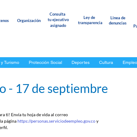
Consulta
Ley de
Linea de
tu ejecutivo
tenos
Organización
transparencia
denuncias
asignado
Pa
 y Turismo
Protección Social
Deportes
Cultura
Emple
o - 17 de septiembre
a ti! Envía tu hoja de vida al correo 
a página 
https://personas.serviciodeempleo.gov.co
 y 
rfil.