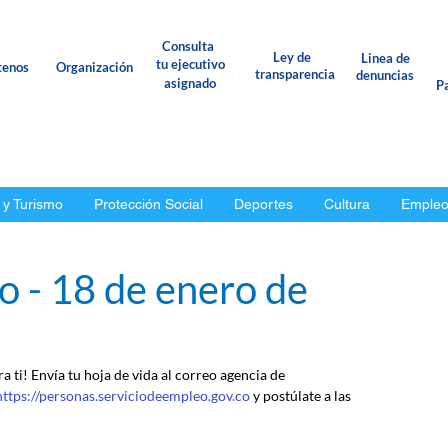
Consulta
Ley de
Linea de
tu ejecutivo
tenos
Organización
transparencia
denuncias
asignado
Pa
 y Turismo
Protección Social
Deportes
Cultura
Emple
o - 18 de enero de
 ti! Envía tu hoja de vida al correo agencia de 
https://personas.serviciodeempleo.gov.co
 y postúlate a las 