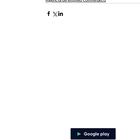
Contacto
Envía tus derechos de peticiones y
notificaciones judiciales
notificacionesjudiciales@comfena
Zaragocilla Diag. 30 No. 50 - 187.
Canales de atención
Descarga nuestra app