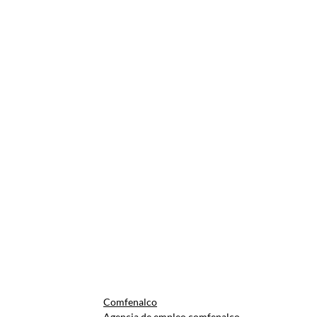
Comfenalco
Agencia de empleo comfenalco