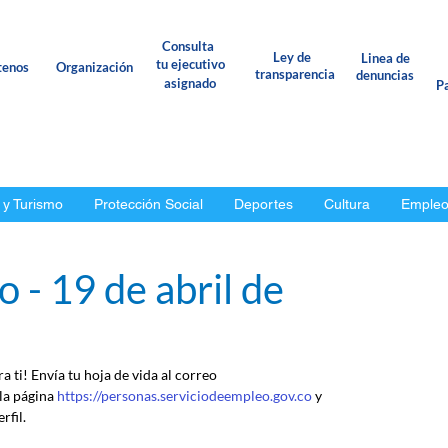
Consulta
Ley de
Linea de
tu ejecutivo
tenos
Organización
transparencia
denuncias
asignado
Pa
 y Turismo
Protección Social
Deportes
Cultura
Emple
 - 19 de abril de
 ti! Envía tu hoja de vida al correo 
 la página 
https://personas.serviciodeempleo.gov.co
 y 
rfil.