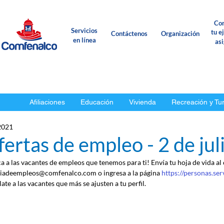
Con
Servicios
tu e
Contáctenos
Organización
en línea
as
Afiliaciones
Educación
Vivienda
Recreación y Tu
 2021
ertas de empleo - 2 de ju
ca a las vacantes de empleos que tenemos para ti! Envía tu hoja de vida al
iadeempleos@comfenalco.com o ingresa a la página 
https://personas.se
ate a las vacantes que más se ajusten a tu perfil.