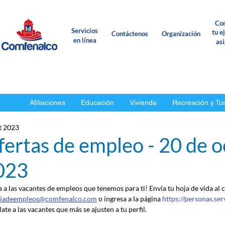
Con
Servicios
tu e
Contáctenos
Organización
en línea
as
Afiliaciones
Educación
Vivienda
Recreación y Tu
t 2023
ertas de empleo - 20 de 
023
a a las vacantes de empleos que tenemos para ti! Envía tu hoja de vida al 
ciadeempleos@comfenalco.com
 o ingresa a la página 
https://personas.se
ate a las vacantes que más se ajusten a tu perfil.