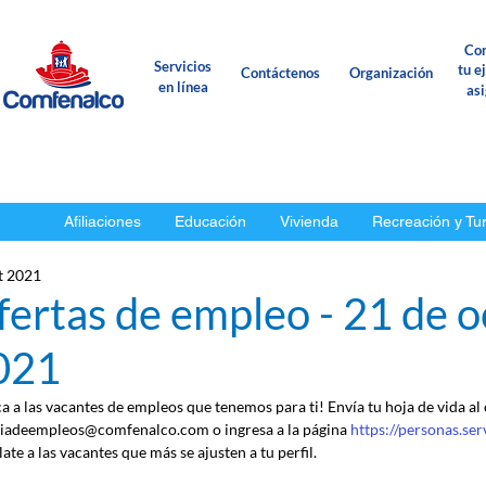
Con
Servicios
tu e
Contáctenos
Organización
en línea
as
Afiliaciones
Educación
Vivienda
Recreación y Tu
t 2021
ertas de empleo - 21 de o
021
ca a las vacantes de empleos que tenemos para ti! Envía tu hoja de vida al
iadeempleos@comfenalco.com o ingresa a la página 
https://personas.se
ate a las vacantes que más se ajusten a tu perfil.