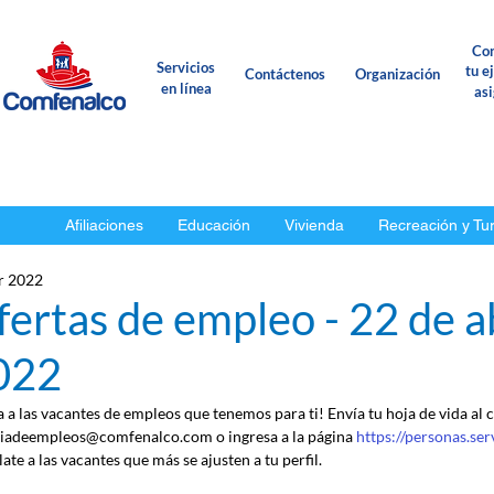
Con
Servicios
tu e
Contáctenos
Organización
en línea
as
Afiliaciones
Educación
Vivienda
Recreación y Tu
r 2022
ertas de empleo - 22 de ab
022
a a las vacantes de empleos que tenemos para ti! Envía tu hoja de vida al 
iadeempleos@comfenalco.com o ingresa a la página 
https://personas.se
ate a las vacantes que más se ajusten a tu perfil.