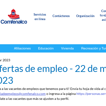
Con
Servicios
tu e
Contáctenos
Organización
en línea
as
Afiliaciones
Educación
Vivienda
Recreación y Tu
r 2023
fertas de empleo - 22 de 
023
a a las vacantes de empleos que tenemos para ti! Envía tu hoja de vida al 
ciadeempleos@comfenalco.com
 o ingresa a la página 
https://personas.se
ate a las vacantes que más se ajusten a tu perfil.