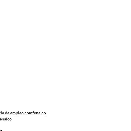
ia de empleo comfenalco
enalco