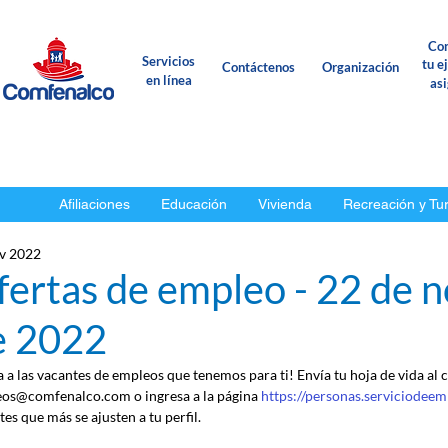
Con
Servicios
tu e
Contáctenos
Organización
en línea
as
Afiliaciones
Educación
Vivienda
Recreación y Tu
v 2022
fertas de empleo - 22 de 
e 2022
a a las vacantes de empleos que tenemos para ti! Envía tu hoja de vida al 
os@comfenalco.com o ingresa a la página 
https://personas.serviciodeem
es que más se ajusten a tu perfil.