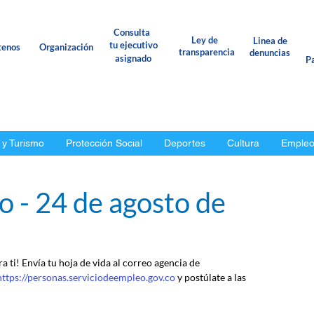
Consulta
Ley de
Linea de
tu ejecutivo
tenos
Organización
transparencia
denuncias
asignado
Pa
 y Turismo
Protección Social
Deportes
Cultura
Emple
o - 24 de agosto de
 ti! Envía tu hoja de vida al correo agencia de 
https://personas.serviciodeempleo.gov.co
 y postúlate a las 