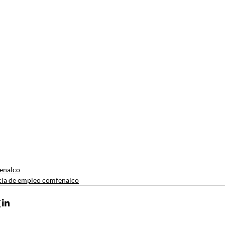
enalco
ia de empleo comfenalco