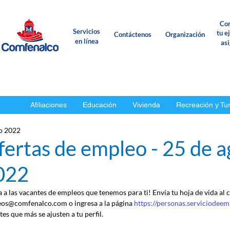
Con
Servicios
tu e
Contáctenos
Organización
en línea
as
Afiliaciones
Educación
Vivienda
Recreación y Tu
o 2022
ertas de empleo - 25 de a
022
a a las vacantes de empleos que tenemos para ti! Envía tu hoja de vida al 
os@comfenalco.com o ingresa a la página 
https://personas.serviciodeem
es que más se ajusten a tu perfil.