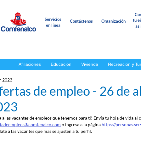
Con
Servicios
tu e
Contáctenos
Organización
en línea
as
Afiliaciones
Educación
Vivienda
Recreación y Tu
r 2023
ertas de empleo - 26 de ab
023
a a las vacantes de empleos que tenemos para ti! Envía tu hoja de vida al 
ciadeempleos@comfenalco.com
 o ingresa a la página 
https://personas.se
ate a las vacantes que más se ajusten a tu perfil.