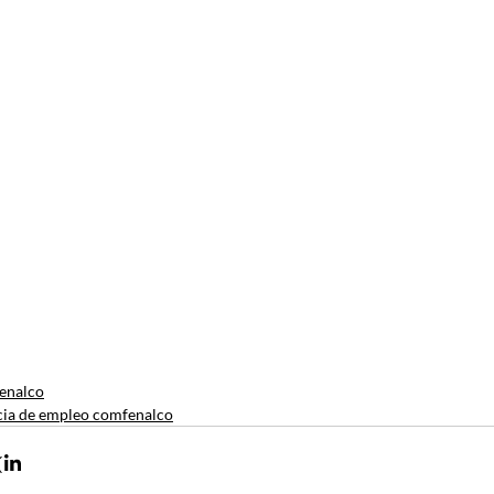
enalco
ia de empleo comfenalco