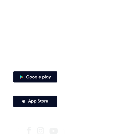
•
Guía de 
Envía tus derechos de peticiones y
notificaciones judiciales
Afiliació
•
notificacionesjudiciales@comfenalco.com
Pago de 
•
Zaragocilla Diag. 30 No. 50 - 187.
Oficina V
•
Canales de atención
Subsidio
•
Descarga nuestra app
Certifica
•
Derechos 
•