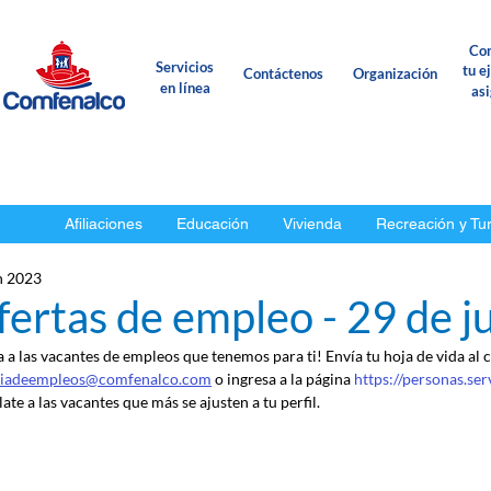
Con
Servicios
tu e
Contáctenos
Organización
en línea
as
Afiliaciones
Educación
Vivienda
Recreación y Tu
n 2023
ertas de empleo - 29 de j
a a las vacantes de empleos que tenemos para ti! Envía tu hoja de vida al 
ciadeempleos@comfenalco.com
 o ingresa a la página 
https://personas.se
ate a las vacantes que más se ajusten a tu perfil.