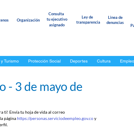
Consulta
Ley de
Linea de
tu ejecutivo
tenos
Organización
transparencia
denuncias
asignado
Pa
 y Turismo
Protección Social
Deportes
Cultura
Emple
o - 3 de mayo de
 ti! Envía tu hoja de vida al correo 
a página 
https://personas.serviciodeempleo.gov.co
 y 
rfil.