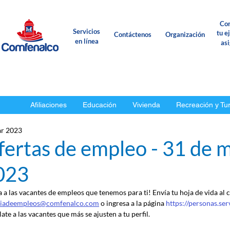
Con
Servicios
tu e
Contáctenos
Organización
en línea
as
Afiliaciones
Educación
Vivienda
Recreación y Tu
r 2023
fertas de empleo - 31 de 
023
a a las vacantes de empleos que tenemos para ti! Envía tu hoja de vida al 
ciadeempleos@comfenalco.com
 o ingresa a la página 
https://personas.se
ate a las vacantes que más se ajusten a tu perfil.