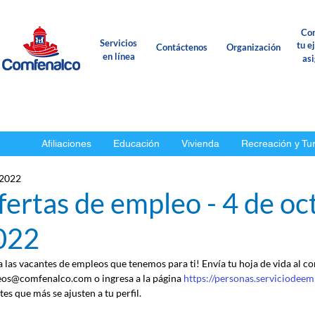
Con
Servicios
tu e
Contáctenos
Organización
en línea
as
Afiliaciones
Educación
Vivienda
Recreación y Tu
 2022
ertas de empleo - 4 de oc
022
 a las vacantes de empleos que tenemos para ti! Envía tu hoja de vida al co
os@comfenalco.com o ingresa a la página 
https://personas.serviciodeem
es que más se ajusten a tu perfil.