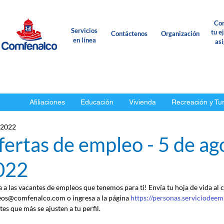
Con
Servicios
tu e
Contáctenos
Organización
en línea
as
Afiliaciones
Educación
Vivienda
Recreación y Tu
 2022
ertas de empleo - 5 de ag
022
a a las vacantes de empleos que tenemos para ti! Envía tu hoja de vida al 
os@comfenalco.com o ingresa a la página 
https://personas.serviciodeem
es que más se ajusten a tu perfil.