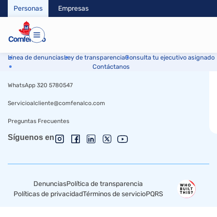
Parece que no se ha encontrado nada en esta
Personas
Empresas
ubicación.
ACCESO
LÍNEAS DE ATENCIÓN
RÁPIDO​
Información servicios - 6056938000
Linea de denuncias
Ley de transparencia
Consulta tu ejecutivo asignado
Contáctanos
Línea gratuita - 01 8000 18 0544
WhatsApp 320 5780547
Servicioalcliente@comfenalco.com
Preguntas Frecuentes
Síguenos en
Denuncias
Política de transparencia
Políticas de privacidad
Términos de servicio
PQRS