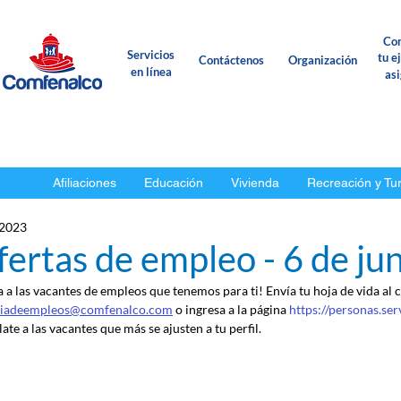
Con
Servicios
tu e
Contáctenos
Organización
en línea
as
Afiliaciones
Educación
Vivienda
Recreación y Tu
 2023
ertas de empleo - 6 de ju
a a las vacantes de empleos que tenemos para ti! Envía tu hoja de vida al 
ciadeempleos@comfenalco.com
 o ingresa a la página 
https://personas.se
ate a las vacantes que más se ajusten a tu perfil.