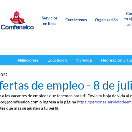
Con
Servicios
tu e
Contáctenos
Organización
en línea
as
Afiliaciones
Educación
Vivienda
Recreación y Tu
 2022
ertas de empleo - 8 de ju
a a las vacantes de empleos que tenemos para ti! Envía tu hoja de vida al 
os@comfenalco.com o ingresa a la página 
https://personas.serviciodeem
es que más se ajusten a tu perfil.