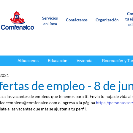
Con
Servicios
tu e
Contáctenos
Organización
en línea
as
Afiliaciones
Educación
Vivienda
Recreación y Tu
 2021
ertas de empleo - 8 de ju
ca a las vacantes de empleos que tenemos para ti! Envía tu hoja de vida al
iadeempleos@comfenalco.com o ingresa a la página 
https://personas.se
ate a las vacantes que más se ajusten a tu perfil.