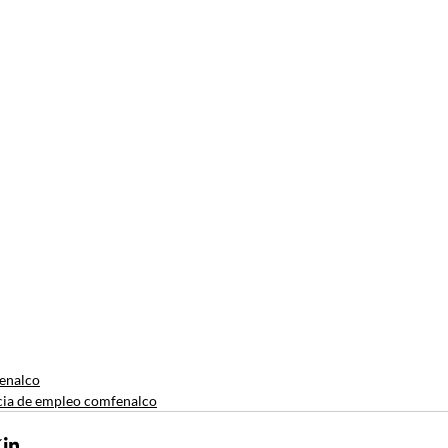
enalco
ia de empleo comfenalco