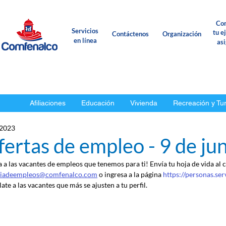
Con
Servicios
tu e
Contáctenos
Organización
en línea
as
Afiliaciones
Educación
Vivienda
Recreación y Tu
 2023
ertas de empleo - 9 de ju
a a las vacantes de empleos que tenemos para ti! Envía tu hoja de vida al 
ciadeempleos@comfenalco.com
 o ingresa a la página 
https://personas.se
ate a las vacantes que más se ajusten a tu perfil.