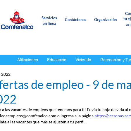
Con
Servicios
tu e
Contáctenos
Organización
en línea
as
Afiliaciones
Educación
Vivienda
Recreación y Tu
 2022
fertas de empleo - 9 de m
022
a a las vacantes de empleos que tenemos para ti! Envía tu hoja de vida al 
iadeempleos@comfenalco.com o ingresa a la página 
https://personas.se
ate a las vacantes que más se ajusten a tu perfil.