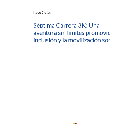
hace 3 días
Séptima Carrera 3K: Una
aventura sin límites promovió la
inclusión y la movilización social
en Cartagena
io
ratamiento de Datos (PTD)
ComfeWeb
 Capacitaciones y Consultorías
 (Desarrollo Empresarial)
ón
Cedesarrollo