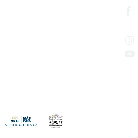
edesarrollo
so de los servicios
presas con mora en aportes