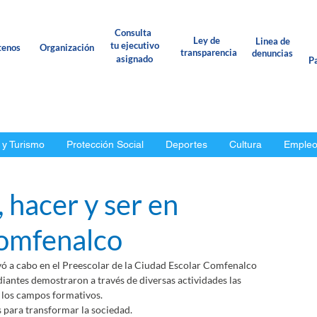
Consulta
Ley de
Linea de
tu ejecutivo
tenos
Organización
transparencia
denuncias
asignado
Pa
 y Turismo
Protección Social
Deportes
Cultura
Emple
 hacer y ser en
Comfenalco
vó a cabo en el Preescolar de la Ciudad Escolar Comfenalco 
diantes demostraron a través de diversas actividades las 
s los campos formativos. 
para transformar la sociedad. 