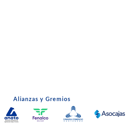
Subsidio
•
Entrevista C
•
Certificado Tributario
•
Política de u
•
Derechos y Deberes del Afiliado
•
Edictos - Em
•
parafiscales
Alianzas y Gremios