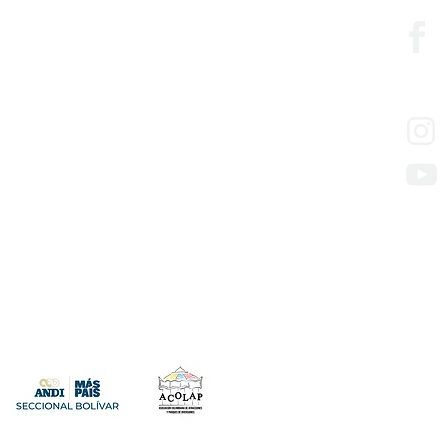
edesarrollo
so de los servicios
presas con mora en aportes