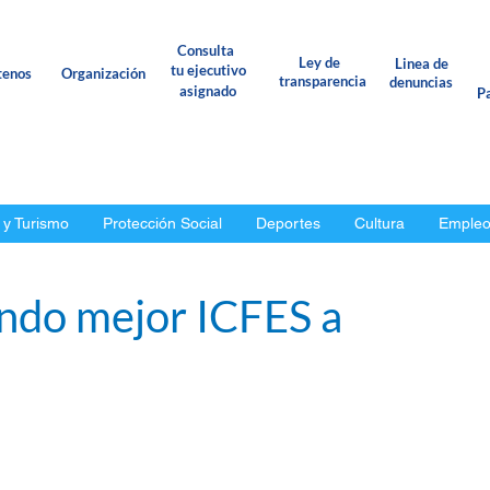
Consulta
Ley de
Linea de
tu ejecutivo
tenos
Organización
transparencia
denuncias
asignado
Pa
 y Turismo
Protección Social
Deportes
Cultura
Emple
ndo mejor ICFES a