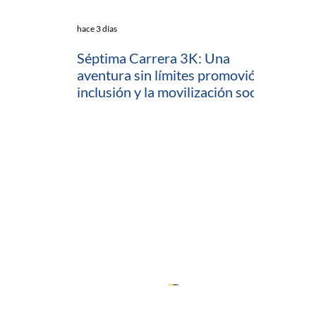
hace 3 días
Séptima Carrera 3K: Una
aventura sin límites promovió la
inclusión y la movilización social
en Cartagena
io
ratamiento de Datos (PTD)
ComfeWeb
 Capacitaciones y Consultorías
 (Desarrollo Empresarial)
ón
Cedesarrollo