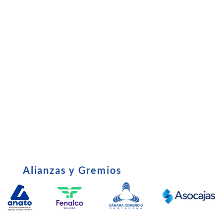
Subsidio
•
Entrevista C
•
Certificado Tributario
•
Política de u
•
Derechos y Deberes del Afiliado
•
Edictos - Em
•
parafiscales
Alianzas y Gremios