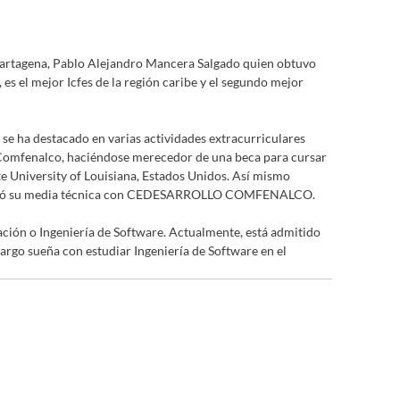
Cartagena, Pablo Alejandro Mancera Salgado quien obtuvo 
 el mejor Icfes de la región caribe y el segundo mejor 
e ha destacado en varias actividades extracurriculares 
 Comfenalco, haciéndose merecedor de una beca para cursar 
e University of Louisiana, Estados Unidos. Así mismo 
 cursó su media técnica con CEDESARROLLO COMFENALCO.
ción o Ingeniería de Software. Actualmente, está admitido 
rgo sueña con estudiar Ingeniería de Software en el 