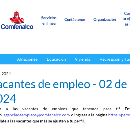
Con
Servicios
tu e
Contáctenos
Organización
en línea
as
Afiliaciones
Educación
Vivienda
Recreación y Tu
c 2024
acantes de empleo - 02 de
024
ca a las vacantes de empleos que tenemos para ti! En
o
agenciadeempleos@comfenalco.com
 o ingresa a la página 
https://per
ate a las vacantes que más se ajusten a tu perfil.