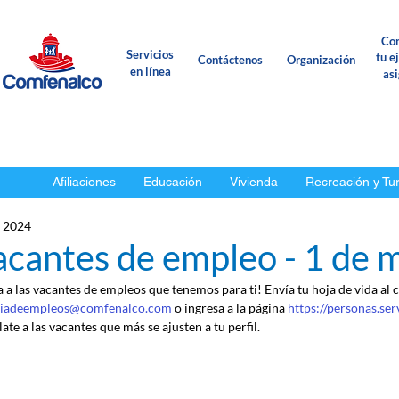
Con
Servicios
tu e
Contáctenos
Organización
en línea
as
Afiliaciones
Educación
Vivienda
Recreación y Tu
 2024
acantes de empleo - 1 de 
a a las vacantes de empleos que tenemos para ti! Envía tu hoja de vida al 
ciadeempleos@comfenalco.com
 o ingresa a la página 
https://personas.se
ate a las vacantes que más se ajusten a tu perfil.